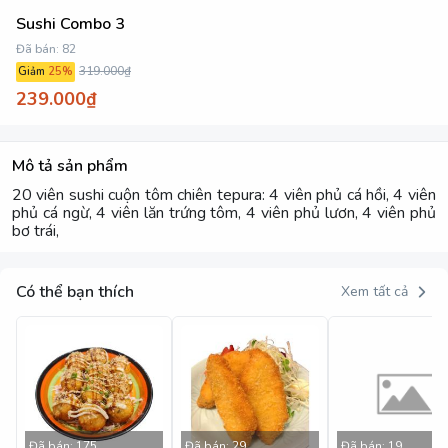
Sushi Combo 3
Đã bán:
82
319.000₫
Giảm
25
%
239.000₫
Mô tả sản phẩm
20 viên sushi cuộn tôm chiên tepura: 4 viên phủ cá hồi, 4 viên
phủ cá ngừ, 4 viên lăn trứng tôm, 4 viên phủ lươn, 4 viên phủ
bơ trái,
Có thể bạn thích
Xem tất cả
Đã bán:
175
Đã bán:
29
Đã bán:
19