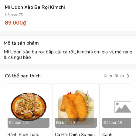
Mì Udon Xào Ba Rọi Kimchi
Đã bán:
75
89.000₫
Mô tả sản phẩm
Mì Udon xào ba rọi, bắp cải, cà rốt, kimchi kèm gia vị, mè rang
& cá ngừ bào
Có thể bạn thích
Xem tất cả
Đã bán:
175
Đã bán:
29
Đã bán:
19
Bánh Bạch Tuộc
Cá Hồi Chiên Xù 5pcs
Canh