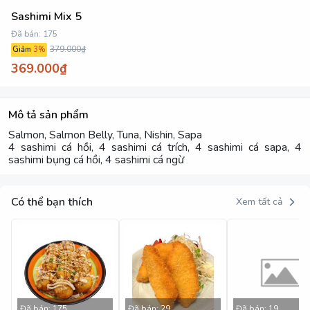
Sashimi Mix 5
Đã bán:
175
379.000₫
Giảm
3
%
369.000₫
Mô tả sản phẩm
Salmon, Salmon Belly, Tuna, Nishin, Sapa
4 sashimi cá hồi, 4 sashimi cá trích, 4 sashimi cá sapa, 4
sashimi bụng cá hồi, 4 sashimi cá ngừ
Có thể bạn thích
Xem tất cả
Đã bán:
175
Đã bán:
29
Đã bán:
19