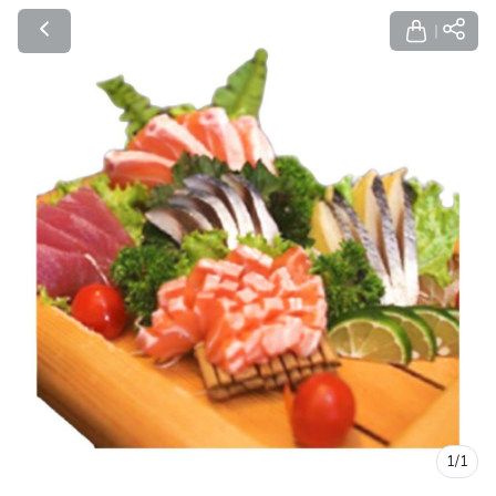
1
/
1